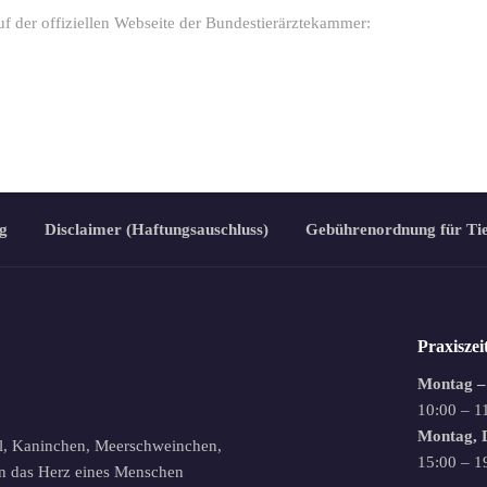
uf der offiziellen Webseite der Bundestierärztekammer:
g
Disclaimer (Haftungsauschluss)
Gebührenordnung für Ti
Praxiszei
Montag –
10:00 – 1
Montag, D
l, Kaninchen, Meerschweinchen,
15:00 – 1
 in das Herz eines Menschen