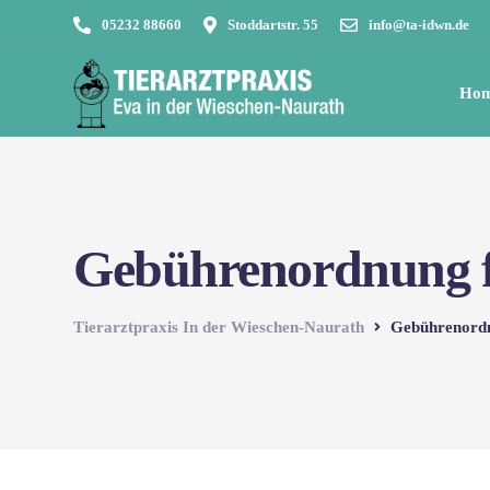
05232 88660
Stoddartstr. 55
info@ta-idwn.de
Ho
Gebührenordnung f
Tierarztpraxis In der Wieschen-Naurath
Gebührenordn