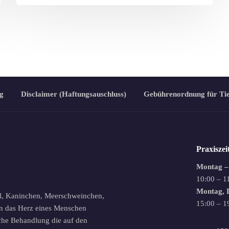
g
Disclaimer (Haftungsauschluss)
Gebührenordnung für Ti
Praxiszei
Montag –
10:00 – 1
Montag, D
l, Kaninchen, Meerschweinchen,
15:00 – 1
 in das Herz eines Menschen
iche Behandlung die auf den