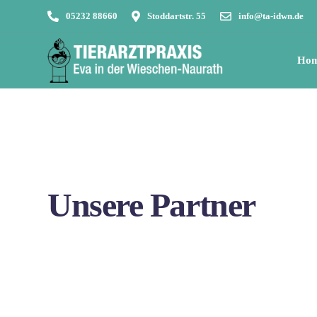
05232 88660
Stoddartstr. 55
info@ta-idwn.de
Ho
Unsere Partner