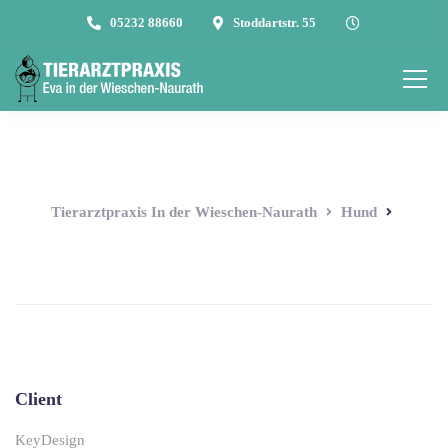
05232 88660
Stoddartstr. 55
Tierarztpraxis In der Wieschen-Naurath
Hund
Client
KeyDesign