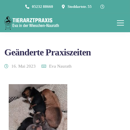
05232 88660
Stoddartstr. 55
Geänderte Praxiszeiten
16. Mai 2023
Eva Naurath